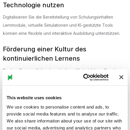
Technologie nutzen
Digitalisieren Sie die Bereitstellung von Schulungsinhalten
Lernmodule, virtuelle Simulationen und KI-gestützte Tools
können eine flexible und interaktive Ausbildung unterstützen.
Förderung einer Kultur des
kontinuierlichen Lernens
Fördern Sie eine Kultur der ständigen Weiterbildung. Ermutigen
Sie Ihre Mitarbeiter, sich weiterzubilden, und bieten Sie ihnen
die Möglichkeit, ihre Fähigkeiten in einem realen Umfeld zu
üben.
This website uses cookies
We use cookies to personalise content and ads, to
Partnerschaften mit Schulen
provide social media features and to analyse our traffic.
We also share information about your use of our site with
(ii) Entwickeln Sie in Zusammenarbeit mit örtlichen Colleges und
our social media, advertising and analytics partners who