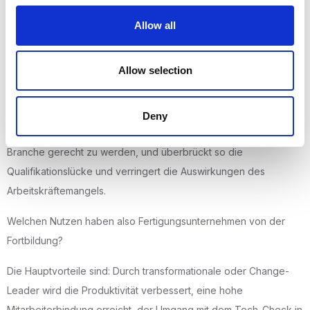
Allow all
Häufig gestellte Fragen
Wie kann die Höherqualifizierung dazu beitragen, den
Allow selection
Fachkräftemangel im verarbeitenden Gewerbe zu lösen?
Die Höherqualifizierung hilft den vorhandenen Arbeitnehmern,
Deny
sich weiterzubilden, um den sich ändernden Anforderungen der
Branche gerecht zu werden, und überbrückt so die
Qualifikationslücke und verringert die Auswirkungen des
Arbeitskräftemangels.
Welchen Nutzen haben also Fertigungsunternehmen von der
Fortbildung?
Die Hauptvorteile sind: Durch transformationale oder Change-
Leader wird die Produktivität verbessert, eine hohe
Mitarbeiterbindung erreicht, der Umgang mit dem Tech-Check in