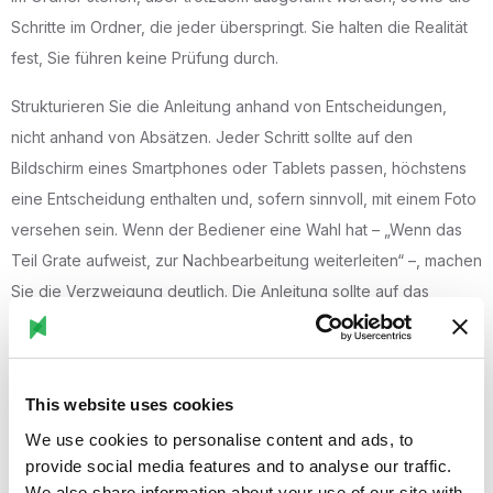
Schritte im Ordner, die jeder überspringt. Sie halten die Realität
fest, Sie führen keine Prüfung durch.
Strukturieren Sie die Anleitung anhand von Entscheidungen,
nicht anhand von Absätzen. Jeder Schritt sollte auf den
Bildschirm eines Smartphones oder Tablets passen, höchstens
eine Entscheidung enthalten und, sofern sinnvoll, mit einem Foto
versehen sein. Wenn der Bediener eine Wahl hat – „Wenn das
Teil Grate aufweist, zur Nachbearbeitung weiterleiten“ –, machen
Sie die Verzweigung deutlich. Die Anleitung sollte auf das
reagieren, was der Bediener sieht, und nicht davon ausgehen,
dass er sich an das gesamte Dokument erinnert.
Integrieren Sie die Qualitätsprüfung, fügen Sie sie nicht einfach
This website uses cookies
am Ende hinzu. Die meisten Arbeitsanweisungen enden mit
We use cookies to personalise content and ads, to
„Qualität prüfen“. Diese Anweisung ist reine Formsache. Bauen
provide social media features and to analyse our traffic.
We also share information about your use of our site with