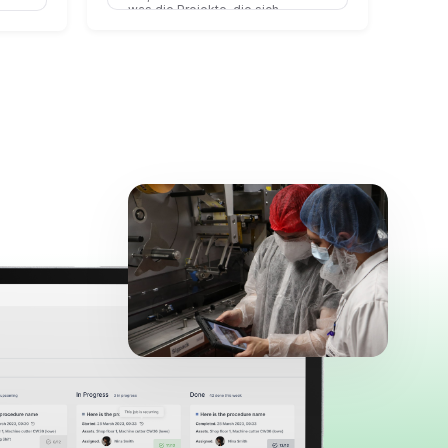
was die Projekte, die sich
 nur
durchsetzen, von denen
r
unterscheidet, die still und leise
lche
verschwinden.
er
hult
n
egen.