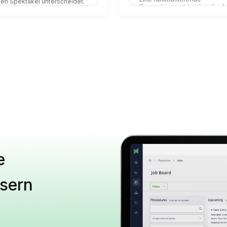
en Spektakel unterscheidet.
Kompetenzmatrix ist mehr als
eine Tabellenkalkulation. Hie
erfahren Sie, wie Sie eine so
Matrix erstellen, die Ihnen
tatsächlich Aufschluss darüb
gibt, welche Mitarbeiter gesc
werden müssen, wen Sie in
welchen Bereichen einsetze
sollten und wo die Risiken li
e
ssern