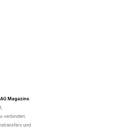
 AG Magazins
t,
zu verbinden.
nstransfers und