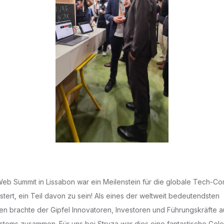
Web Summit in Lissabon war ein Meilenstein für die globale Tech-Co
stert, ein Teil davon zu sein! Als eines der weltweit bedeutendsten
en brachte der Gipfel Innovatoren, Investoren und Führungskräfte a
ems zusammen. Für uns bei Stryza war dies eine fantastische Gele