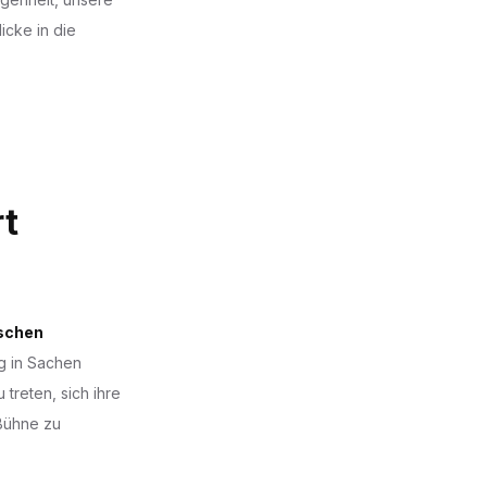
icke in die
rt
schen
g in Sachen
 treten, sich ihre
Bühne zu