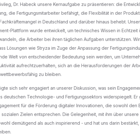
rivileg, Dr. Habeck unsere Kernaufgabe zu präsentieren: die Entwickl
g, die Fertigungsmitarbeiter befähigt, die Flexibilität in der Produk
Fachkräftemangel in Deutschland und darüber hinaus behebt. Unser
t-Plattform wurde entwickelt, um technisches Wissen in Echtzeit 
ndeln, die Arbeiter bei ihren täglichen Aufgaben unterstützen. Wir
s Lösungen wie Stryza im Zuge der Anpassung der Fertigungsindust
rnde Welt von entscheidender Bedeutung sein werden, um Unterne
uktivität aufrechtzuerhalten, sich an die Herausforderungen der Arb
wettbewerbsfähig zu bleiben.
ligte sich sehr engagiert an unserer Diskussion, was sein Engagemen
s deutschen Technologie- und Fertigungssektors widerspiegelt. Er g
agement für die Förderung digitaler Innovationen, die sowohl den 
h sozialen Zielen entsprechen. Die Gelegenheit, mit ihm über unsere 
wohl demütigend als auch inspirierend - und hat uns darin bestärkt,
eiben.