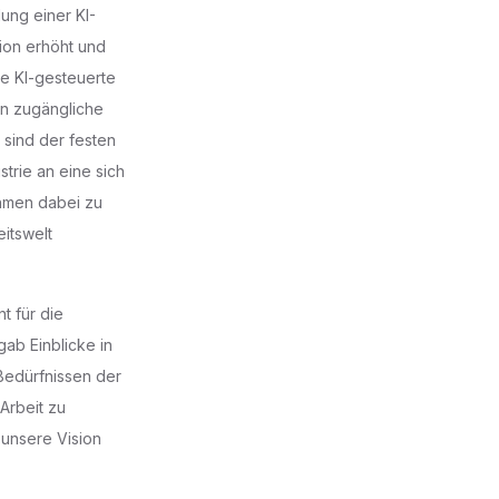
ung einer KI-
tion erhöht und
e KI-gesteuerte
in zugängliche
 sind der festen
rie an eine sich
hmen dabei zu
eitswelt
t für die
ab Einblicke in
Bedürfnissen der
Arbeit zu
 unsere Vision