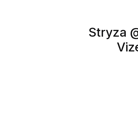
Stryza 
Viz