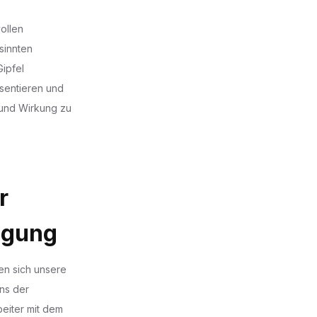
ollen
sinnten
Gipfel
sentieren und
 und Wirkung zu
r
igung
en sich unsere
ns der
beiter mit dem