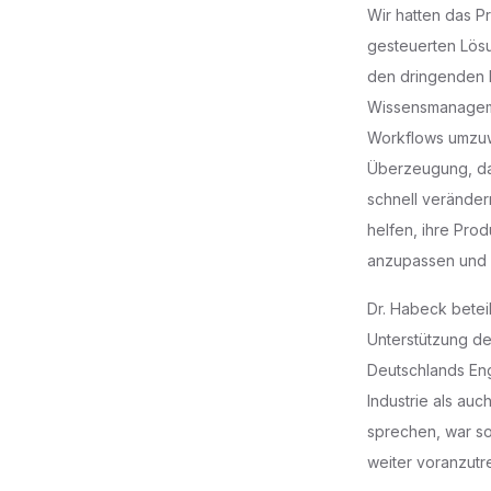
Wir hatten das P
gesteuerten Lösun
den dringenden 
Wissensmanagemen
Workflows umzuwa
Überzeugung, das
schnell verände
helfen, ihre Prod
anzupassen und 
Dr. Habeck betei
Unterstützung de
Deutschlands Eng
Industrie als auc
sprechen, war so
weiter voranzutr