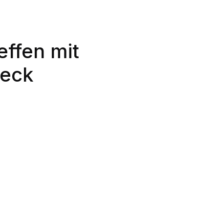
ffen mit
beck