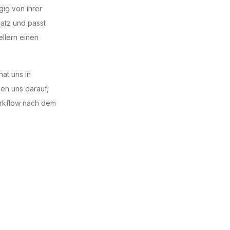
ig von ihrer
latz und passt
llern einen
at uns in
en uns darauf,
rkflow nach dem