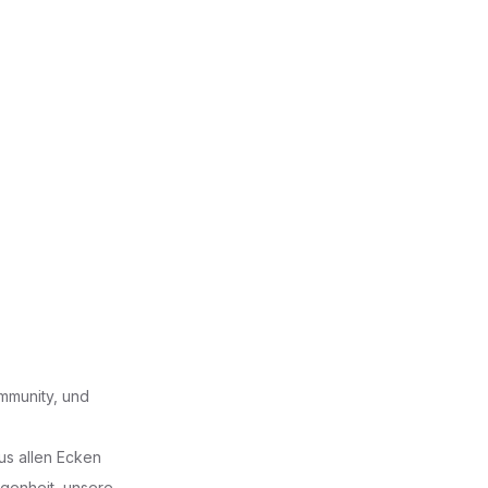
mmunity, und
us allen Ecken
genheit, unsere